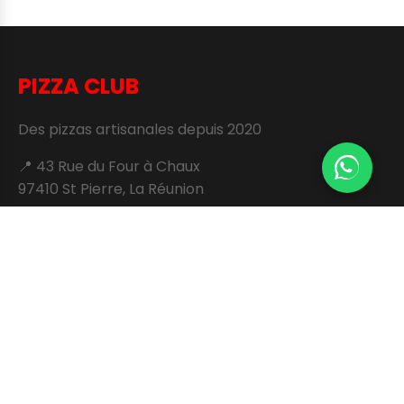
PIZZA CLUB
Des pizzas artisanales depuis 2020
📍 43 Rue du Four à Chaux
97410 St Pierre, La Réunion
Liens Rapides
Menu
Formules
Livraison