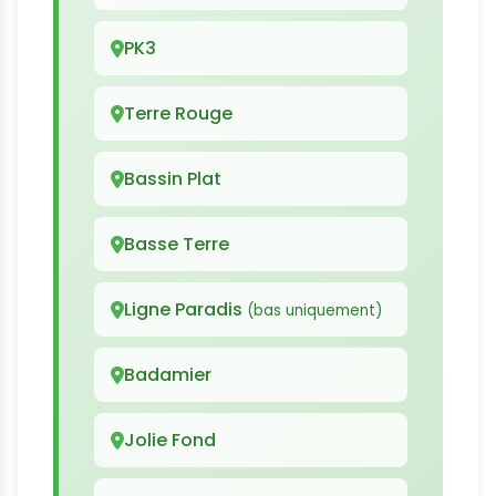
PK3
Terre Rouge
Bassin Plat
Basse Terre
Ligne Paradis
(bas uniquement)
Badamier
Jolie Fond