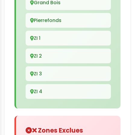
Grand Bois
Pierrefonds
ZI 1
ZI 2
ZI 3
ZI 4
❌ Zones Exclues